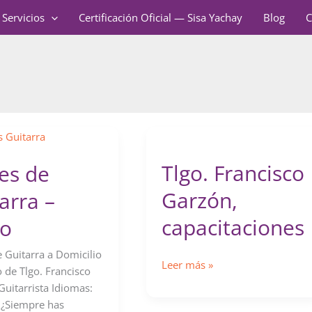
Servicios
Certificación Oficial — Sisa Yachay
Blog
C
Tlgo. Francisco
es de
Garzón,
arra –
capacitaciones
to
e Guitarra a Domicilio
Tlgo.
Leer más »
 de Tlgo. Francisco
Francisco
Guitarrista Idiomas:
Garzón,
 ¿Siempre has