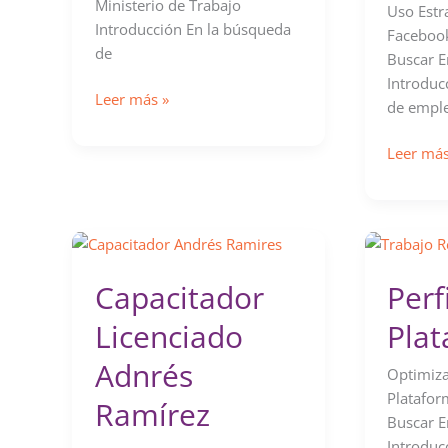
Ministerio de Trabajo
Uso Estr
Introducción En la búsqueda
Facebook
de
Buscar 
Introduc
Socio
Leer más »
de emple
Empleo,
una
Grupos
Leer más
guía
de
para
Faceboo
Trabajo
y
en
LinkedIn
Ecuador
para
Capacitador
Perf
Buscar
Empleo
Licenciado
Pla
en
Adnrés
Ecuador
Optimiza
Platafor
Ramírez
Buscar 
Introduc