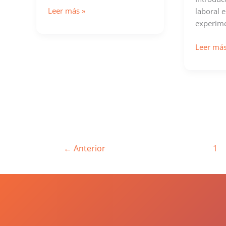
Capacitador
Leer más »
laboral 
Licenciado
experim
Adnrés
Ramírez
Perfiles
Leer más
en
Platafor
←
Anterior
1