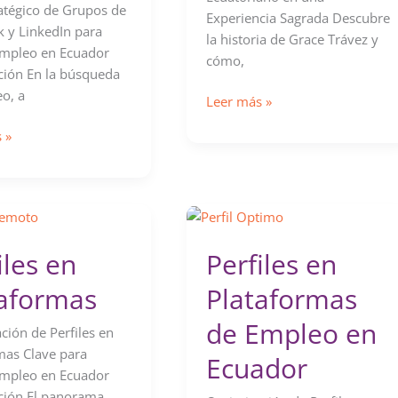
atégico de Grupos de
Experiencia Sagrada Descubre
 y LinkedIn para
la historia de Grace Trávez y
Empleo en Ecuador
cómo,
ción En la búsqueda
o, a
Zentia
Leer más »
por
 »
Grace
Travez
k
|
Chocolate
Artesanal
Ecuatoriano
iles en
Perfiles en
taformas
Plataformas
de Empleo en
ción de Perfiles en
mas Clave para
Ecuador
Empleo en Ecuador
ción El panorama