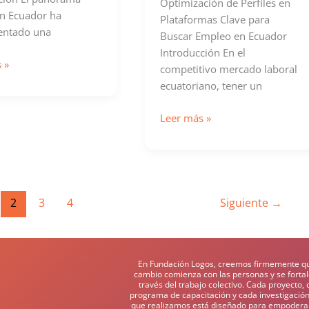
Optimización de Perfiles en
en Ecuador ha
Plataformas Clave para
entado una
Buscar Empleo en Ecuador
Introducción En el
 »
competitivo mercado laboral
ecuatoriano, tener un
mas
Perfiles
Leer más »
en
Plataformas
de
Empleo
en
2
3
4
Siguiente
→
Ecuador
En Fundación Logos, creemos firmemente qu
cambio comienza con las personas y se forta
través del trabajo colectivo. Cada proyecto,
programa de capacitación y cada investigación
que realizamos está diseñado para empoderar