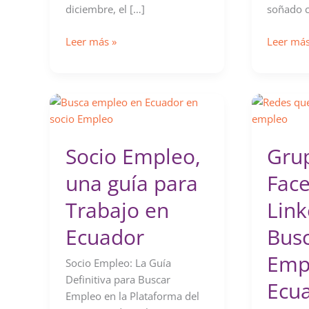
diciembre, el […]
soñado c
Llegó
Clases
Leer más »
Leer más
la
de
Navidad
Guitarra
en
–
Logos
Quito
Socio Empleo,
Gru
una guía para
Fac
Trabajo en
Link
Ecuador
Bus
Emp
Socio Empleo: La Guía
Definitiva para Buscar
Ecu
Empleo en la Plataforma del