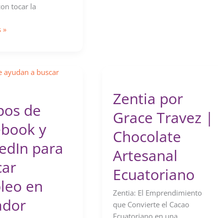
capacitaciones
on tocar la
 »
Zentia por
pos de
Grace Travez |
ebook y
Chocolate
edIn para
Artesanal
car
Ecuatoriano
leo en
Zentia: El Emprendimiento
ador
que Convierte el Cacao
Ecuatoriano en una