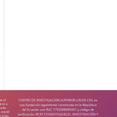
e el
CENTRO DE INVESTIGACION SUPERIOR LOGOS CISL es
lece a
una fundación legalmente constituida en la República
 cada
del Ecuador con RUC 1792998085001 y código de
 social
verificación: RCR1723566755424232. INVESTIGACIÓN Y
 a las