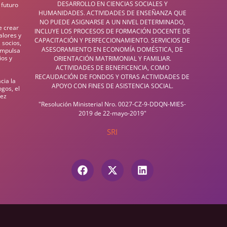
DESARROLLO EN CIENCIAS SOCIALES Y
 futuro
HUMANIDADES. ACTIVIDADES DE ENSEÑANZA QUE
NO PUEDE ASIGNARSE A UN NIVEL DETERMINADO,
e crear
INCLUYE LOS PROCESOS DE FORMACIÓN DOCENTE DE
alores y
CAPACITACIÓN Y PERFECCIONAMIENTO. SERVICIOS DE
 socios,
ASESORAMIENTO EN ECONOMÍA DOMÉSTICA, DE
impulsa
ios y
ORIENTACIÓN MATRIMONIAL Y FAMILIAR.
ACTIVIDADES DE BENEFICENCIA, COMO
RECAUDACIÓN DE FONDOS Y OTRAS ACTIVIDADES DE
cia la
APOYO CON FINES DE ASISTENCIA SOCIAL.
gos, el
vez
"Resolución Ministerial Nro. 0027-CZ-9-DDQN-MIES-
2019 de 22-mayo-2019"
SRI