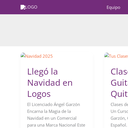
Ir
Equipo
al
contenido
Llegó la
Clas
Navidad en
Guit
Logos
Qui
El Licenciado Ángel Garzón
Clases d
Encarna la Magia de la
Un Curso
Navidad en un Comercial
Garzón, 
para una Marca Nacional Este
Español.