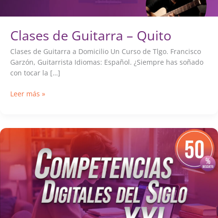
Clases de Guitarra – Quito
Clases de Guitarra a Domicilio Un Curso de Tlgo. Francisco
Garzón, Guitarrista Idiomas: Español. ¿Siempre has soñado
con tocar la […]
Clases
Leer más »
de
Guitarra
–
Quito