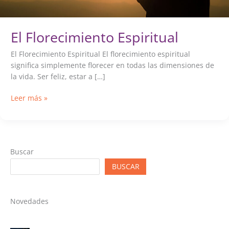
El Florecimiento Espiritual
El Florecimiento Espiritual El florecimiento espiritual
significa simplemente florecer en todas las dimensiones de
la vida. Ser feliz, estar a […]
El
Leer más »
Florecimiento
Espiritual
Buscar
BUSCAR
Novedades