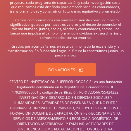
proyecto, cada programa de capacitación y cada investigación social
que realizamos está diseñado para empoderar a las comunidades,
transformar vidas y construir un futuro más equitativo y prometedor
Estamos comprometidos con nuestra misión de crear un impacto
significativo, guiados por nuestros valores y el deseo de potenciar el
talento humano. Juntos, socios, aliados y comunidades, somos una
fuerza que impulsa el cambio, formando individuos extraordinarios y
comprometidos con su entorno.
Gracias por acompañarnos en este camino hacia la excelencia y la
transformación. En Fundación Logos, el futuro lo construimos juntos, un
paso a la vez
DONACIONES
CENTRO DE INVESTIGACION SUPERIOR LOGOS CISL es una fundación
legalmente constituida en la República del Ecuador con RUC
1792998085001 y código de verificación: RCR1723566755424232.
INVESTIGACIÓN Y DESARROLLO EN CIENCIAS SOCIALES Y
HUMANIDADES. ACTIVIDADES DE ENSEÑANZA QUE NO PUEDE
ASIGNARSE A UN NIVEL DETERMINADO, INCLUYE LOS PROCESOS DE
FORMACIÓN DOCENTE DE CAPACITACIÓN Y PERFECCIONAMIENTO.
SERVICIOS DE ASESORAMIENTO EN ECONOMÍA DOMÉSTICA, DE
ORIENTACIÓN MATRIMONIAL Y FAMILIAR. ACTIVIDADES DE
BENEFICENCIA, COMO RECAUDACIÓN DE FONDOS Y OTRAS