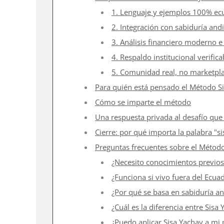
1. Lenguaje y ejemplos 100% ec
2. Integración con sabiduría and
3. Análisis financiero moderno e i
4. Respaldo institucional verifica
5. Comunidad real, no marketpla
Para quién está pensado el Método S
Cómo se imparte el método
Una respuesta privada al desafío que 
Cierre: por qué importa la palabra "si
Preguntas frecuentes sobre el Método
¿Necesito conocimientos previos
¿Funciona si vivo fuera del Ecua
¿Por qué se basa en sabiduría a
¿Cuál es la diferencia entre Sisa
¿Puedo aplicar Sisa Yachay a m