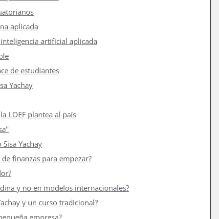
uatorianos
ina aplicada
nteligencia artificial aplicada
ble
ce de estudiantes
isa Yachay
la LOEF plantea al país
sa"
 Sisa Yachay
 de finanzas para empezar?
dor?
ndina y no en modelos internacionales?
 Yachay y un curso tradicional?
i pequeña empresa?