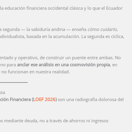
e la educación financiera occidental clásica y lo que el Ecuador
La segunda — la sabiduría andina — enseña
cómo cuidarlo,
individualista, basada en la acumulación. La segunda es cíclica,
entado y operativo, de construir un puente entre ambas. No
sino para
anclar ese análisis en una cosmovisión propia
, en
ue no funcionan en nuestra realidad.
pia
ión Financiera (
LOEF 2026
)
son una radiografía dolorosa del
os mediante deuda, no a través de ahorros ni ingresos