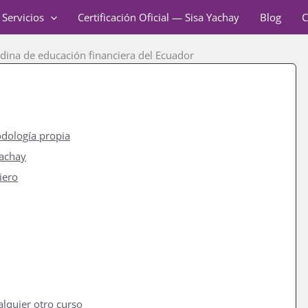
Servicios
Certificación Oficial — Sisa Yachay
Blog
C
dina de educación financiera del Ecuador
odología propia
Yachay
iero
alquier otro curso