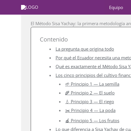
Ir
Equipo
Blog
/ Por
Francisco
al
contenido
El Método Sisa Yachay: la primera metodología an
Contenido
La pregunta que origina todo
Por qué el Ecuador necesita una met
Qué es exactamente el Método Sisa 
Los cinco principios del cultivo financ
🌱 Principio 1 — La semilla
🌾 Principio 2 — El suelo
💧 Principio 3 — El riego
✂️ Principio 4 — La poda
🍎 Principio 5 — Los frutos
Lo que diferencia a Sisa Yachay de cu