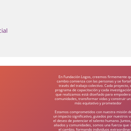
ial
En Fundación Logos, creemos firmemente qu
cambio comienza con las personas y se forta
través del trabajo colectivo. Cada proyecto,
programa de capacitación y cada investigación
que realizamos está diseñado para empoderar
comunidades, transformar vidas y construir un
más equitativo y prometedor
Estamos comprometidos con nuestra misión d
un impacto significativo, guiados por nuestros v
el deseo de potenciar el talento humano. Juntos,
aliados y comunidades, somos una fuerza que 
el cambio, formando individuos extraordinar