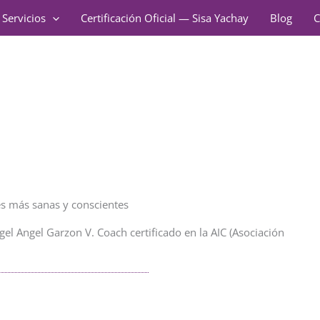
Servicios
Certificación Oficial — Sisa Yachay
Blog
C
nes más sanas y conscientes
gel Angel Garzon V. Coach certificado en la AIC (Asociación