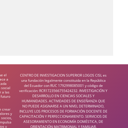
e el
CENTRO DE INVESTIGACION SUPERIOR LOGOS CISL es
lece a
una fundación legalmente constituida en la República
 cada
del Ecuador con RUC 1792998085001 y código de
 social
verificación: RCR1723566755424232. INVESTIGACIÓN Y
 a las
DESARROLLO EN CIENCIAS SOCIALES Y
 futuro
HUMANIDADES. ACTIVIDADES DE ENSEÑANZA QUE
NO PUEDE ASIGNARSE A UN NIVEL DETERMINADO,
e crear
INCLUYE LOS PROCESOS DE FORMACIÓN DOCENTE DE
alores y
CAPACITACIÓN Y PERFECCIONAMIENTO. SERVICIOS DE
 socios,
ASESORAMIENTO EN ECONOMÍA DOMÉSTICA, DE
impulsa
ios y
ORIENTACIÓN MATRIMONIAL Y FAMILIAR.